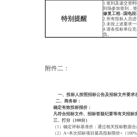
1.签到及递交资
到场参加签到，
修复工程
--国电段
特别提醒
2.所有投标人员
3.未按上述要求
4.请各投标单位
负。
附件二：
一、
投标人按照招标公告及招标文件要求
二、
商务标：
确定有效投标报价：
凡符合招标文件、招标答疑纪要等有关招标
三、打分（
100分）
（
1）确定评标基准价：通过相关投标数据合成确
（
2）A=本次招标项目最高投标限价×（100