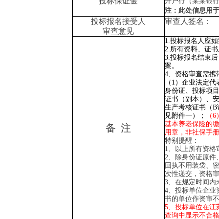
投标保证金
开户行（某某银
注：
此处信息用
投标报名接受人
审查人签名：
审查意见
1.投标报名人应
2.所有资料、证
3.投标报名结束
案。
4、资格审查需携
（
1）企业法定代
身份证、投标项目
证书（副本）、安
生产考核证书（B
见附件一）
；
（
基本养老保险的
备
注
用章，非社保手册
特别提醒：
1、
以上所有资格
2、除身份证原件
回执不用装袋、
次性递交，资格
3、在规定时间内
4
、投标单位企业
书的单位作资审
5、投标单位在江
查询中显示不合