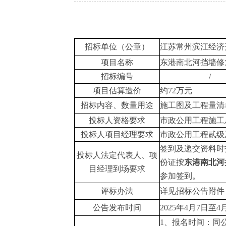
招标单位（公章）
江苏常州滨江经济
项目名称
东港南北河挡墙修
招标编号
/
项目估算造价
约
72
万元
招标内容、数量用途
施工图及工程量清
投标人资格要求
市政公用工程施工
投标人项目经理要求
市政公用工程贰级
签到及递交资料时
投标人法定代表人、项
份证
按
东港南北河
目经理到场要求
参加
签到
。
评标办法
详见招标公告附件
公告发布时间
2025
年
4
月
7
日至
4
1、报名时间：同