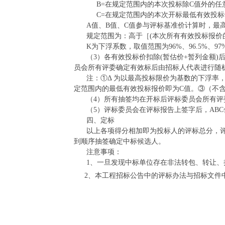
B=在规定范围内的本次投标除C值外的任
C=在规定范围内的本次开标最低有效投
A值、B值、C值参与评标基准价计算时，最高
规定范围为：高于［
(本次所有有效投标报价的
K为下浮系数，取值范围为96%、96.5%、97%、
（
3）各有效投标价扣除(暂估价+暂列金额)
员会所有评委确定有效标后由招标人代表进行随
注：
①Δ 为以最高投标限价为基数的下浮率，本
定范围内的最低有效投标报价即为C值。③（不含
（
4）所有抽签均在开标后评标委员会所有
（
5）评标委员会在评标报告上签字后，AB
四、定标
以上各项得分相加即为投标人的评标总分，
到顺序抽签确定中标候选人。
注意事项：
1、一旦发现中标单位存在非法转包、转让
2
、本工程招标公告中的评标办法与招标文件