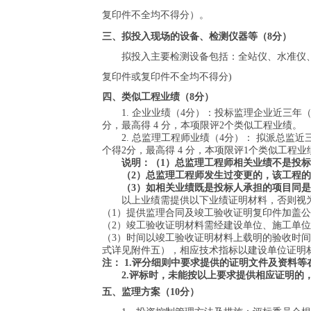
复印件不全均不得分）
。
三、拟投入现场的设备、检测仪器等（
8
分）
拟投入主要检测设备包括：全站仪、水准仪
复印件或复印件不全均不得分
)
四、
类似工程业绩（
8分）
1. 企业
业绩（
4分）：投标监理企业近三年
分，最高得 4 分，本项限评2个
类似工程业绩
。
2. 总监理工程师业绩（4分）： 拟派总
个得2分，最高得 4 分，本项限评1个类似工程业
说明：（
1）总监理工程师相关业绩不是投
（
2）总监理工程师发生过变更的，该工程
（
3）如相关业绩既是投标人承担的项目同
以上业绩需提供以下业绩证明材料，否则视
（
1）提供监理合同及竣工验收证明复印件加盖
（
2）竣工验收证明材料需经建设单位、施工单
（
3）时间以竣工验收证明材料上载明的验收时
式详见附件五），相应技术指标以建设单位证明
注：
1.评分细则中要求提供的证明文件及资料
2.评标时，未能按以上要求提供相应证明的
五
、监理方案（
1
0分）