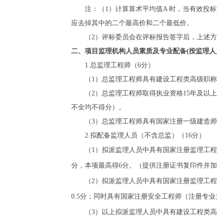
注：（
1）计算算术平均值A 时，当有效投标
应去掉其中的二个最高价和二个最低价。
（
2）评标委员会在评标报告签字后，上述
二、
项目监理机构人员素质及专业配备
(按监理人
1.总监理工程师（
6
分）
（
1）总监理工程师具有建设工程类高级职
（
2）总监理工程
师取得执业资格
15年及以上
不全均不得分）。
（
3）总监理工程师具有国家注册一级建造师
2.拟配备监理人员（不含总监）（
16
分）
（
1）拟派监理人员中具有国家注册监理工
分，本项最高得
6
分。（提供注册证书复印件并加
（
2）拟派监理人员中具有国家注册监理工程
0.5
分
；
同时
具有国家注册安全工程师（注册专业
（
3）
以上
拟派监理人员中具有建设工程类高