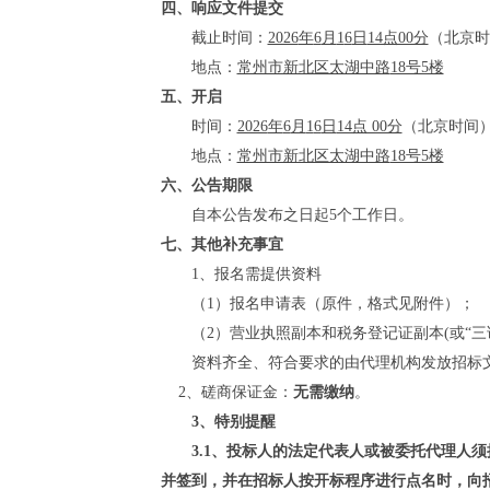
四、响应文件提交
截止时间：
2026
年
6
月
1
6
日
14点00分
（北京时
地点：
常州市新北区太湖中路
18号5楼
五、开启
时间：
2026
年
6
月
1
6
日
14点 00分
（北京时间
地点：
常州市新北区太湖中路
18号5楼
六、公告期限
自本公告发布之日起
5
个工作日。
七、其他补充事宜
1、报名需提供资料
（
1）报名申请表（原件，格式见附件）；
（
2）营业执照副本和税务登记证副本(或“
资料齐全、符合要求的由代理机构发放招标
2、磋商保证金：
无需缴纳
。
3
、特别提醒
3.1
、
投标人的法定代表人或被委托代理人须
并签到，并在招标人按开标程序进行点名时，向