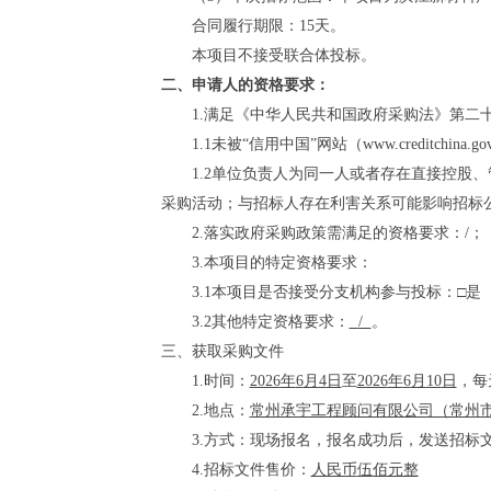
合同
履行
期限：
15天
。
本项目
不
接受
联合体投标。
二、申请人的资格要求：
1.满足《中华人民共和国政府采购法》第二
1.1
未被
“信用中国”网站（www.creditchina.gov
1.2单位负责人为同一人或者存在直接控
采购活动；
与招标人存在利害关系可能影响招标
2.落实政府采购政策需满足的资格要求：
/
；
3.本项目的特定资格要求：
3.1本项目是否接受分支机构参与投标：□
3.2其他特定资格要求：
/
。
三、获取采购文件
1.
时间：
2026
年
6
月
4
日
至
2026
年
6
月
10
日
，每
2.
地点：
常州承宇工程顾问有限公司（常州
3.方式：
现场报名，报名成功后，发送招标
4.招标文件售价：
人民币
伍
佰元整