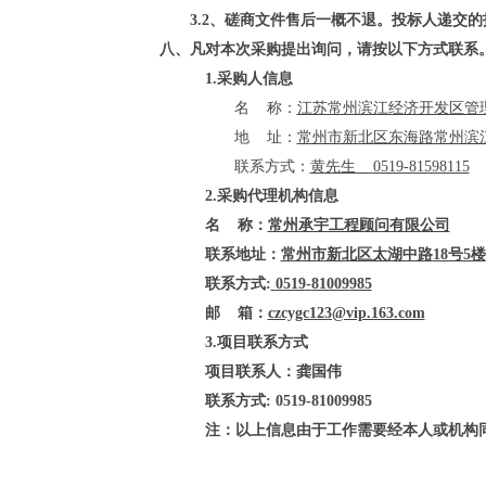
3.2
、
磋商文件售后一概不退。投标人递交的
八、凡对本次采购提出询问，请按
以下方式
联系
1.采购人信息
名
称：
江苏常州滨江经济开发区管
地
址：
常州市新北区东海路常州滨
联系方式：
黄先生
0519-81598115
2.采购代理机构信息
名
称：
常州承宇工程顾问有限公司
联系地址：
常州市新北区太湖中路
18号5楼
联系方式
:
0519
-
81009985
邮
箱：
czcygc123@vip.163.com
3.项目联系方式
项目联系人：龚国伟
联系方式
: 0519
-
81
009985
注：以上信息由于工作需要经本人或机构