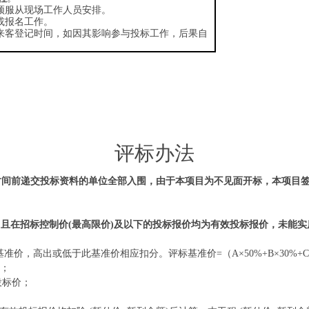
必须服从现场工作人员安排。
或报名工作。
卫来客登记时间，如因其影响参与投标工作，后果自
评标办法
时间前递交投标资料的单位全部入围，由于本项目为不见面开标，本项目
，且在招标控制价
(最高限价)及以下的投标报价均为有效投标报价，未能
，高出或低于此基准价相应扣分。评标基准价=（A×50%+B×30%+C×
）；
投标价；