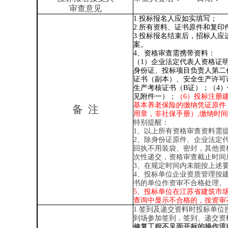
审查意见
1.投标报名人应如实填写；
2.所有资料、证书原件和复印
3.投标报名结束后，招标人
案。
4、资格审查需携带资料：
（
1）企业法定代表人资格证
身份证、投标项目负责人第二
证书（副本）、安全生产许可
生产考核证书（B证）；（4）
见附件一）
；
（
6）投标注册
基本养老保险的缴纳凭证原件
备
注
用章，非社保手册）,缴纳时
特别提醒：
1、
以上所有资格审查资料需
2、除身份证原件、企业法定
回执不用装袋、密封，其他资
次性递交，资格审查截止时间
3、在规定时间内未能按上述
4
、投标单位企业资质管理按
书的单位作资审不合格处理。
5、投标单位在江苏省建筑市
查询中显示不合格的，按资审
1.签到及递交资料时投标单
到场参加签到，签到、递交资
修复工程
不见面开标的操作流