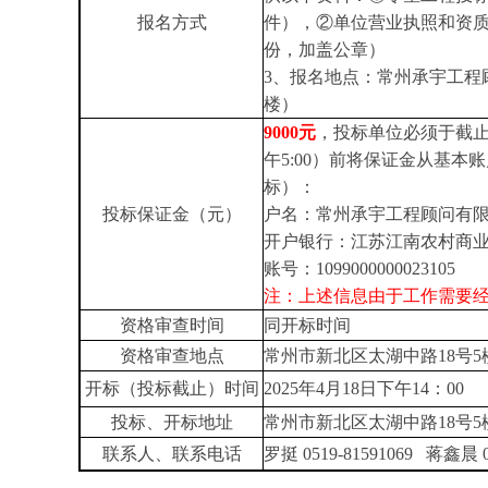
报名方式
件），②单位营业执照和资质
份，加盖公章）
3、报名地点：常州承宇工程
楼）
9000
元
，投标单位必须于截
午
5:00）
前将保证金从基本账
标）
：
投标保证金（元）
户名：常州承宇工程顾问有
开户银行：江苏江南农村商
账号：
1099000000023105
注：上述信息由于工作需要
资格审查时间
同开标时间
资格审查地点
常州市新北区太湖中路
18号
开标（投标截止）时间
2025年4月18日下午14：00
投标、开标地址
常州市新北区太湖中路
18号
联系人、联系电话
罗挺
0519-81591069
蒋鑫晨