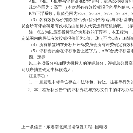
A值、B值、C值参与评标基准价计算时，最高投标限价和有
规定范围为：高于［
(本次所有有效投标报价的平均值×0.7
K为下浮系数，取值范围为96%、96.5%、97%、97.5%、9
（
3）各有效投标价扣除(暂估价+暂列金额)后与评标基准
员会所有评委确定有效标后由招标人代表进行随机抽取。（
注：
①Δ 为以最高投标限价为基数的下浮率，本工程为：18%
定范围内的最低有效投标报价即为C值。③（不含C值）B值
（
4）所有抽签均在开标后评标委员会所有评委确定有效
（
5）评标委员会在评标报告上签字后，ABC合成评标
四、定标
以上各项得分相加即为投标人的评标总分，评标总分最高
到顺序抽签确定中标候选人。
注意事项：
1、一旦发现中标单位存在非法转包、转让、挂靠等行为
2
、本工程招标公告中的评标办法与招标文件中的评标办
上一条信息：
东港南北河挡墙修复工程--国电段