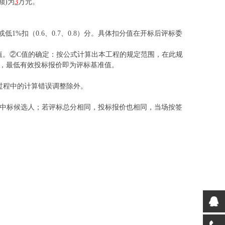
额)
为
3
万元
。
扣（0.6、0.7、0.
8
）分。具体扣分值在开标后评标委
10个数值。②C值的确定：按公式计算出本工程的规定范围，在此规
价，最低有效投标报价即为评标基准值。
过程中的计算错误调整除外。
中标候选人；若评标总分相同，投标报价也相同，当场按签