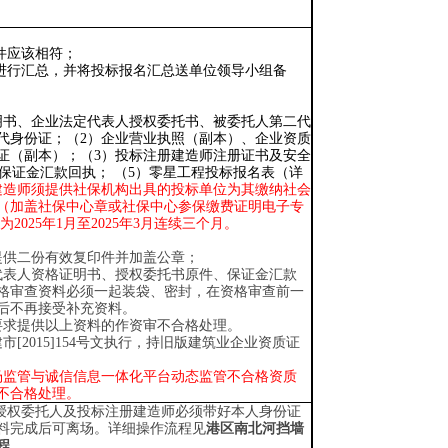
件应该相符；
应进行汇总，并将投标报名汇总送单位领导小组备
明书、企业法定代表人授权委托书、被委托人第二代
代身份证；（2）企业营业执照（副本）、企业资质
证（副本）；（3）投标注册建造师注册证书及安全
保证金汇款回执； （5）零星工程投标报名表（详
建造师须提供社保机构出具的投标单位为其缴纳社会
（加盖社保中心章或社保中心参保缴费证明电子专
间为
2025
年
1
月至
2025
年
3
月连续三个月
。
提供二份有效复印件并加盖公章；
代表人资格证明书、授权委托书原件
、
保证金汇款
格审查资料必须一起装袋、密封，在资格审查前一
后不再接受补充资料。
要求提供以上资料的作资审不合格处理。
建市
[2015]154号文执行，持旧版建筑业企业资质证
场监管与诚信信息一体化平台动态监管不合格资质
不合格处理。
位授权委托人及投标注册建造师必须带好本人身份证
料完成后可离场。详细操作流程见
港区南北河挡墙
程
。