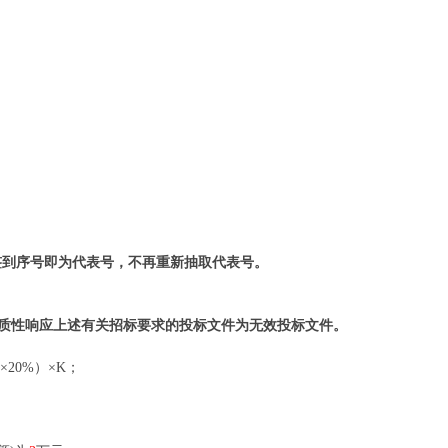
签到序号即为代表号，不再重新抽取代表号。
实质性响应上述有关招标要求的投标文件为无效投标文件。
20%）×K；