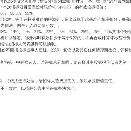
效投标报价均扣除 (暂估价+暂列金额)后计算，本工程 (暂估价+暂列金
+本次招标项目最高投标限价×0.3)×0.75］的有效投标报价；
8%、98.5%、99%。
价比对，等于评标基准价的得满分，高出或低于此基准价相应扣分，每高或低1%
按内插法，四舍五入取两位小数）。
、19%、20%、21%、22%、23%、24%、25%、26%、27%共
随机抽取确定。④开标时有效标少于等于3 家的，不再合成计算评标基准
标后由招标人代表进行随机抽取。
基准价不因招投标当事人质疑、投诉、复议以及其它任何情形而改变，评标
者为第一中标候选人。若评标总分相同，则选择其中投标报价低者为第一
的，将依法进行处理，给招标人造成损失的，依法承担赔偿责任。
法不一致时，以招标公告中的评标办法为准。