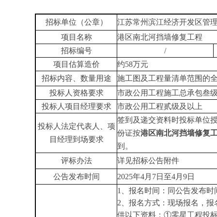
招标单位（公章）
江苏常州滨江经济开发区管
项目名称
港区南北河挡墙修复工程
招标编号
/
项目估算造价
约
58
万元
招标内容、数量用途
施工图及工程量清单范围的
投标人资格要求
市政公用工程施工总承包叁
投标人项目经理要求
市政公用工程贰级及以上
签到及递交资料时投标单位
投标人法定代表人、项
份证
按
港区南北河挡墙修复
目经理到场要求
到
。
评标办法
详见招标公告附件
公告发布时间
2025
年
4
月
7
日至
4
月
9
日
1、报名时间：同公告发布时
2、报名方式：现场报名，报
供以下资料：
①零星工程投标