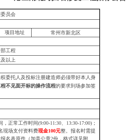
理委员会
项目地址
常州市新北区
全部工程
级及以上
授权委托人及
投标注册建造师
必须带好本人身
工程不见面开标的操作流程
的要求
到场参加
签
间
，
正常工作时间
(9:00-11:30、13:30-17:00)
；
名现场支付资料费
现金
100
元
整
。
报名时需提
报名表原件（加盖公章2份，格式详见附