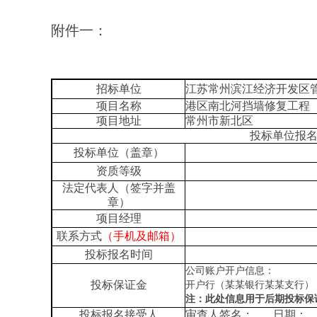
附件一：
招标单位
江苏常州滨江经济开发区
项目名称
港区南北河挡墙修复工程
项目地址
常州市新北区
投标单位报
投标单位（盖章）
资质等级
法定代表人（签字并盖
章）
项目
经理
联系
方式
（手机及邮箱）
投标报名时间
公司账户开户信息：
投标保证金
开户行（某某银行某某支行）
注：
此处信息用于后期投标保
投标报名接受人
审查人签名：
日期：