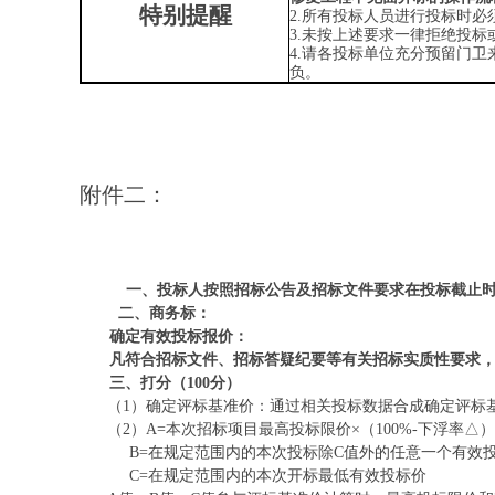
特别提醒
2.所有投标人员进行投标时
3.未按上述要求一律拒绝投标
4.请各投标单位充分预留门
负。
附件二：
一、
投标人按照招标公告及招标文件要求在投标截止
二、
商务标：
确定有效投标报价：
凡符合招标文件、招标答疑纪要等有关招标实质性要求
三、打分（
100分）
（
1）确定评标基准价：通过相关投标数据合成确定评标基准价
（
2）A=本次招标项目最高投标限价×（100%-下浮率△
B=在规定范围内的本次投标除C值外的任意一个有效
C=在规定范围内的本次开标最低有效投标价